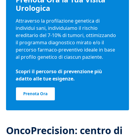
Urologica
Attraverso la profilazione genetica di
individui sani, individuiamo il rischio
ereditario del 7-10% di tumori, ottimizzando
il programma diagnostico mirato e/o il
percorso farmaco-preventivo
ideale in base
al profilo genetico di ciascun paziente.
Scopri il percorso di prevenzione più
adatto alle tue esigenze.
Prenota Ora
OncoPrecision: centro di