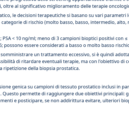
i, oltre al significativo miglioramento delle terapie oncologi
o, le decisioni terapeutiche si basano su vari parametri lega
se categorie di rischio (molto basso, basso, intermedio, alto,
T2; PSA < 10 ng/ml; meno di 3 campioni bioptici positivi con
6; possono essere considerati a basso o molto basso rischio
i somministrare un trattamento eccessivo, si è quindi adottat
sibilità di ritardare eventuali terapie, ma con l'obiettivo di c
 ripetizione della biopsia prostatica.
essione genica su campioni di tessuto prostatico inclusi in p
io. Questo permette di raggiungere due obiettivi principali: 
nti e posticipare, se non addirittura evitare, ulteriori biops