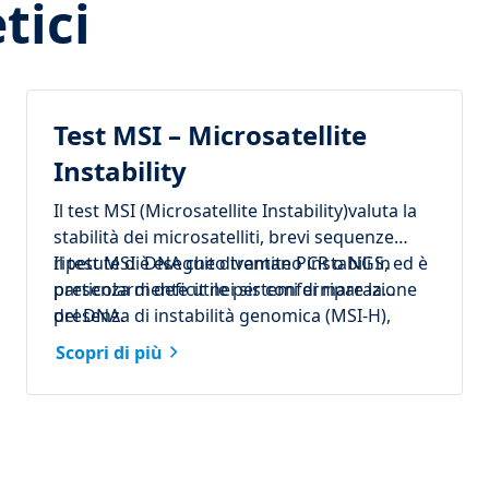
tici
Test MSI – Microsatellite
Instability
Il test MSI (Microsatellite Instability)valuta la
stabilità dei microsatelliti, brevi sequenze
ripetute di DNA che diventano instabili in
Il test MSI è eseguito tramite PCR o NGS, ed è
presenza di deﬁcit nei sistemi di riparazione
particolarmente utile per confermare la
del DNA.
presenza di instabilità genomica (MSI-H),
spesso associata a tumori con deﬁcit MMR
Scopri di più
(dMMR).