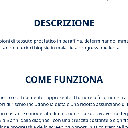
DESCRIZIONE
ioni di tessuto prostatico in paraffina, determinando immed
ando ulteriori biopsie in malattie a progressione lenta.
COME FUNZIONA
nto e attualmente rappresenta il tumore più comune tra gli u
tori di rischio includono la dieta e una ridotta assunzione di 
te in costante e moderata diminuzione. La sopravvivenza dei
% a 5 anni dalla diagnosi, con una crescita costante e signi
ffusione progressiva dello screening opportunistico tramite il