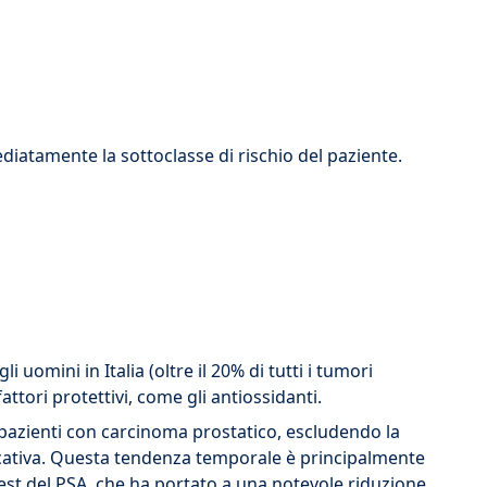
iatamente la sottoclasse di rischio del paziente.
omini in Italia (oltre il 20% di tutti i tumori
fattori protettivi, come gli antiossidanti.
 pazienti con carcinoma prostatico, escludendo la
ficativa. Questa tendenza temporale è principalmente
 test del PSA, che ha portato a una notevole riduzione