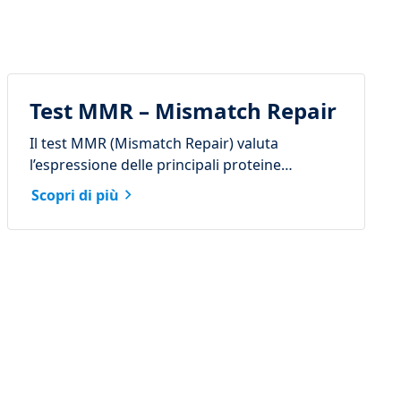
Test MMR – Mismatch Repair
Il test MMR (Mismatch Repair) valuta
l’espressione delle principali proteine
coinvolte nei meccanismi di riparazione degli
Scopri di più
errori di replicazione del DNA, fondamentali
per mantenere la stabilità genomica.